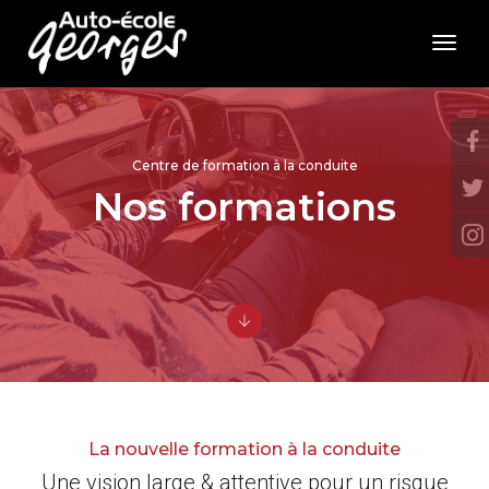
toggl
navig
Centre de formation à la conduite
Nos formations
La nouvelle formation à la conduite
Une vision large & attentive pour un risque