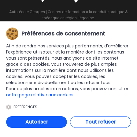
Auto-école Georges | Centres de formation à la conduite pratique &
théorique en région liégeoise.
Préférences de consentement
AUTO-ÉCOLE GEORGES
Afin de rendre nos services plus performants, d’améliorer
Formations
l’expérience utilisateur et la manière dont les contenus
Centres de conduite
vous sont présentés, nous analysons ce site Internet
Type de véhicules
grâce à des cookies. Vous trouverez de plus amples
Calendrier formations
informations sur la manière dont nous utilisons les
cookies. Vous pouvez accepter les cookies, les
sélectionner individuellement ou les refuser tous.
PLANNING
Pour de plus amples informations, vous pouvez consulter
Elèves
notre page relative aux cookies
Moniteurs
PRÉFÉRENCES
MENTIONS LÉGALES
Autoriser
Tout refuser
Auto-École Georges
Rue Entre-deux-Villes 51/3
B-4671 Blégny